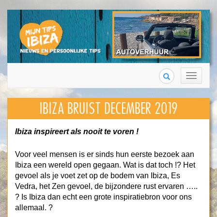
Search
Toggle
navigation
IBIZA BRUIST DECEMBER 2019
Ibiza inspireert als nooit te voren !
Voor veel mensen is er sinds hun eerste bezoek aan
Ibiza een wereld open gegaan. Wat is dat toch !? Het
gevoel als je voet zet op de bodem van Ibiza, Es
Vedra, het Zen gevoel, de bijzondere rust ervaren …..
? Is Ibiza dan echt een grote inspiratiebron voor ons
allemaal. ?