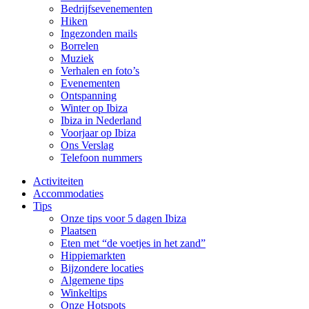
Bedrijfsevenementen
Hiken
Ingezonden mails
Borrelen
Muziek
Verhalen en foto’s
Evenementen
Ontspanning
Winter op Ibiza
Ibiza in Nederland
Voorjaar op Ibiza
Ons Verslag
Telefoon nummers
Activiteiten
Accommodaties
Tips
Onze tips voor 5 dagen Ibiza
Plaatsen
Eten met “de voetjes in het zand”
Hippiemarkten
Bijzondere locaties
Algemene tips
Winkeltips
Onze Hotspots