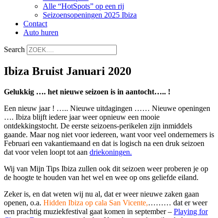
Alle “HotSpots” op een rij
Seizoensopeningen 2025 Ibiza
Contact
Auto huren
Search
Ibiza Bruist Januari 2020
Gelukkig …. het nieuwe seizoen is in aantocht….. !
Een nieuw jaar ! ….. Nieuwe uitdagingen …… Nieuwe openingen
…. Ibiza blijft iedere jaar weer opnieuw een mooie
ontdekkingstocht. De eerste seizoens-perikelen zijn inmiddels
gaande. Maar nog niet voor iedereen, want voor veel ondernemers is
Februari een vakantiemaand en dat is logisch na een druk seizoen
dat voor velen loopt tot aan
driekoningen.
Wij van Mijn Tips Ibiza zullen ook dit seizoen weer proberen je op
de hoogte te houden van het wel en wee op ons geliefde eiland.
Zeker is, en dat weten wij nu al, dat er weer nieuwe zaken gaan
openen, o.a.
Hidden Ibiza op cala San Vicente,
……… dat er weer
een prachtig muziekfestival gaat komen in september –
Playing for