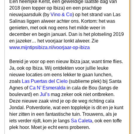
Een heerlijke Kerst, een geweldige laatste dag van
2018 (een topper op Ibiza) en een prachtige
nieuwjaarsduik (by
Vino & Co
) op het strand van Las
Salinas liggen alweer achter ons. Kortom: het was
genieten, met ook nog eens het milde weer in
december en begin januari. Dan is het plotseling 2019
en jazeker… het voorjaar lonkt alweer. Zie
www.mijntipsibiza.nl/voorjaar-op-ibiza
Bereid je voor op een nieuw Ibiza jaar, want time flies.
Ja, ook op Ibiza. Wij ontdekten voor jullie leuke
nieuwe locaties om eens lekker te gaan lunchen,
zoals
Las Puertas del Cielo
(sublieme plek) bij Santa
Agnes of
Ca N’ Esmeralda
in cala de Bou (langs de
boulevard) en
Jul’s
mag zeker ook niet ontbreken.
Deze nieuwe zaak vind je op de weg richting cala
Jondal. Potverdorie, wat een topplekje is dit en je kunt
hier zitten in een fantastische tuin. Trouwens, als je
iets verder rijdt, kom je langs
Sa Caleta
, ook een toffe
plek hoor. Moet je echt eens proberen.