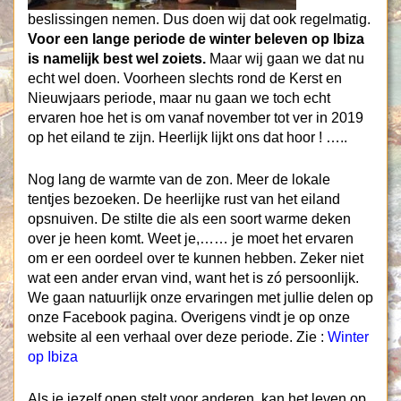
beslissingen nemen. Dus doen wij dat ook regelmatig.
Voor een lange periode de winter beleven op Ibiza
is namelijk best wel zoiets.
Maar wij gaan we dat nu
echt wel doen. Voorheen slechts rond de Kerst en
Nieuwjaars periode, maar nu gaan we toch echt
ervaren hoe het is om vanaf november tot ver in 2019
op het eiland te zijn. Heerlijk lijkt ons dat hoor ! …..
Nog lang de warmte van de zon. Meer de lokale
tentjes bezoeken. De heerlijke rust van het eiland
opsnuiven. De stilte die als een soort warme deken
over je heen komt. Weet je,…… je moet het ervaren
om er een oordeel over te kunnen hebben. Zeker niet
wat een ander ervan vind, want het is zó persoonlijk.
We gaan natuurlijk onze ervaringen met jullie delen op
onze Facebook pagina. Overigens vindt je op onze
website al een verhaal over deze periode. Zie :
Winter
op Ibiza
Als je jezelf open stelt voor anderen, kan het leven op