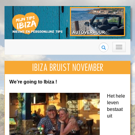
Search
Toggle
navigation
IBIZA BRUIST NOVEMBER
We’re going to Ibiza !
Het hele
leven
bestaat
uit