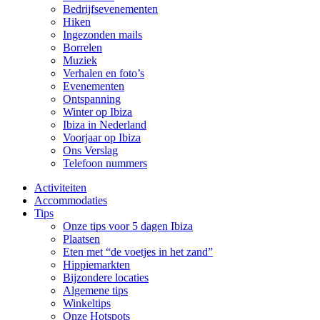
Bedrijfsevenementen
Hiken
Ingezonden mails
Borrelen
Muziek
Verhalen en foto’s
Evenementen
Ontspanning
Winter op Ibiza
Ibiza in Nederland
Voorjaar op Ibiza
Ons Verslag
Telefoon nummers
Activiteiten
Accommodaties
Tips
Onze tips voor 5 dagen Ibiza
Plaatsen
Eten met “de voetjes in het zand”
Hippiemarkten
Bijzondere locaties
Algemene tips
Winkeltips
Onze Hotspots