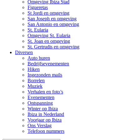
Omgeving Ibiza Stad
Figueretas
St Jordi en omgeving
San Joseph en omgeving
San Antonio en omgeving
St. Eularia
Omgeving St. Eularia
St. Joan en omgeving
St. Gertrudis en omgeving
Diversen
Auto huren
Bedrijfsevenementen
Hiken
Ingezonden mails
Borrelen
Muziek
Verhalen en foto’s
Evenementen
Ontspanning
Winter op Ibiza
Ibiza in Nederland
Voorjaar op Ibiza
Ons Verslag
Telefoon nummers