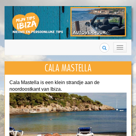
Search
Toggle
navigation
CALA MASTELLA
Cala Mastella is een klein strandje aan de
noordoostkant van Ibiza.