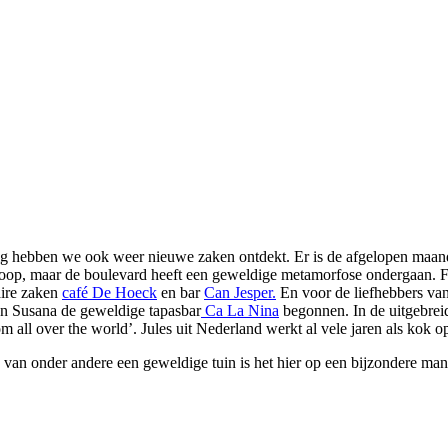
g hebben we ook weer nieuwe zaken ontdekt. Er is de afgelopen maand o
oop, maar de boulevard heeft een geweldige metamorfose ondergaan. Figu
aire zaken
café De Hoeck
en bar
Can Jesper.
En voor de liefhebbers van
en Susana de geweldige tapasbar
Ca La Nina
begonnen. In de uitgebreide
m all over the world’. Jules uit Nederland werkt al vele jaren als kok op
 van onder andere een geweldige tuin is het hier op een bijzondere man