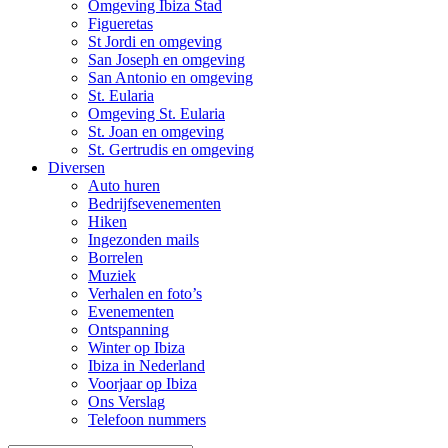
Omgeving Ibiza Stad
Figueretas
St Jordi en omgeving
San Joseph en omgeving
San Antonio en omgeving
St. Eularia
Omgeving St. Eularia
St. Joan en omgeving
St. Gertrudis en omgeving
Diversen
Auto huren
Bedrijfsevenementen
Hiken
Ingezonden mails
Borrelen
Muziek
Verhalen en foto’s
Evenementen
Ontspanning
Winter op Ibiza
Ibiza in Nederland
Voorjaar op Ibiza
Ons Verslag
Telefoon nummers