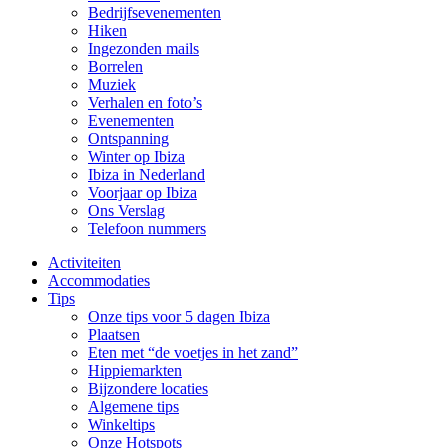
Bedrijfsevenementen
Hiken
Ingezonden mails
Borrelen
Muziek
Verhalen en foto’s
Evenementen
Ontspanning
Winter op Ibiza
Ibiza in Nederland
Voorjaar op Ibiza
Ons Verslag
Telefoon nummers
Activiteiten
Accommodaties
Tips
Onze tips voor 5 dagen Ibiza
Plaatsen
Eten met “de voetjes in het zand”
Hippiemarkten
Bijzondere locaties
Algemene tips
Winkeltips
Onze Hotspots